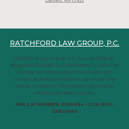
Danvers
, MA
01923
RATCHFORD LAW GROUP, P.C.
Ratchford Law Group, P.C. es un bufete de
abogados dedicado principalmente al cobro de
deudas; por tanto, esta comunicación con
nuestro bufete es un intento de cobrar una
deuda y cualquier información obtenida se
utilizará para ese propósito.
NMLS ID NUMBER 2354684 - CCA BCH-
23830854